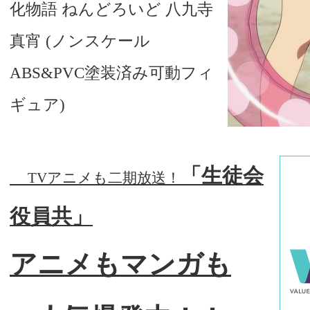
化物語 ねんどろいど 八九寺
真宵 (ノンスケール
ABS&PVC塗装済み可動フィ
ギュア)
「生徒会
TVアニメも二期放送！
役員共」
アニメもマンガも