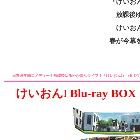
『けいお
放課後ゆ
けいおん
春が今幕を
日常系学園コメディー！放課後ゆるやか部活ライフ！『けいおん!』（K-ON
けいおん! Blu-ray B