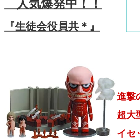
人気爆発中！！
『生徒会役員共＊』
進撃
超大
イセ