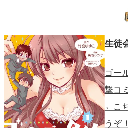
生徒
ゴール
撃コ
←こ
うぞ