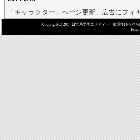
「キャラクター」ページ更新。広告にフィ
2014/1/18
Copyright(C) 2014 日常系学園コメディー！放課
Templ
「けいおん」ホームページアップ
2014/1/16
ホームページリニューアル
2014/1/14
トップページにコミック追加
2014/1/14
hobbyのページにBlu-ray追加
2014/1/12